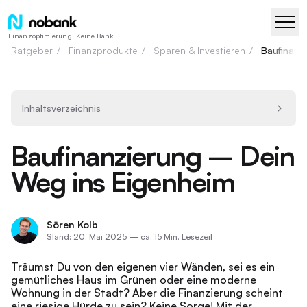
Finanzoptimierung. Keine Bank.
Ratgeber
/
Finanzprodukte
/
Sparen & Investieren
/
Baufinanz
Inhaltsverzeichnis
Baufinanzierung – Dein
Weg ins Eigenheim
Sören Kolb
Stand: 20. Mai 2025
—
ca. 15 Min. Lesezeit
Träumst Du von den eigenen vier Wänden, sei es ein
gemütliches Haus im Grünen oder eine moderne
Wohnung in der Stadt? Aber die Finanzierung scheint
eine riesige Hürde zu sein? Keine Sorge! Mit der